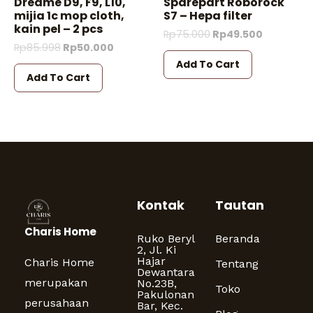
Dreame D9, F9, L10,
Sparepart Roborock
mijia 1c mop cloth,
S7 – Hepa filter
kain pel – 2 pcs
Rp
75.000
Rp
49.500
Rp
85.998
Rp
50.000
Add To Cart
Add To Cart
Kontak
Tautan
Charis Home
Ruko Beryl
Beranda
2, Jl. Ki
Hajar
Charis Home
Tentang
Dewantara
merupakan
No.23B,
Toko
Pakulonan
perusahaan
Bar, Kec.