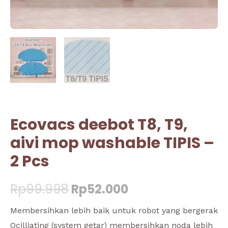
Ecovacs deebot T8, T9,
aivi mop washable TIPIS –
2 Pcs
Rp
99.998
Rp
52.000
Membersihkan lebih baik untuk robot yang bergerak
Ocilliating (system getar) membersihkan noda lebih