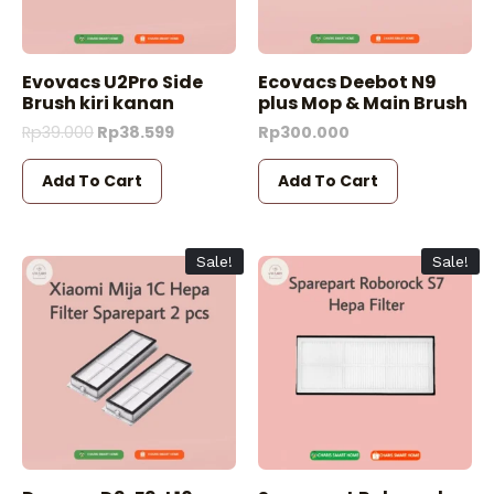
Evovacs U2Pro Side
Ecovacs Deebot N9
Brush kiri kanan
plus Mop & Main Brush
Rp
39.000
Rp
38.599
Rp
300.000
Add To Cart
Add To Cart
Sale!
Sale!