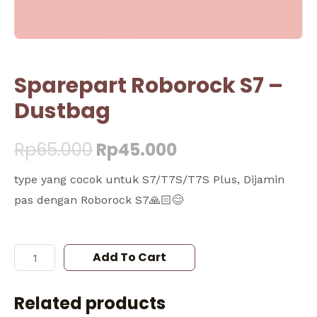
Sparepart Roborock S7 –
Dustbag
Rp
65.000
Rp
45.000
type yang cocok untuk S7/T7S/T7S Plus, Dijamin
pas dengan Roborock S7🙏🏻😊
Add To Cart
Related products