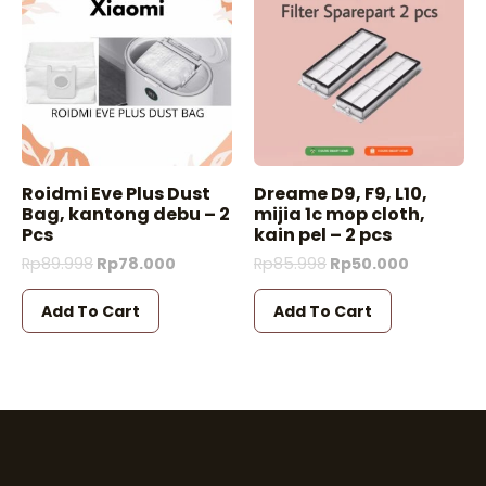
Roidmi Eve Plus Dust
Dreame D9, F9, L10,
Bag, kantong debu – 2
mijia 1c mop cloth,
Pcs
kain pel – 2 pcs
Rp
89.998
Rp
78.000
Rp
85.998
Rp
50.000
Add To Cart
Add To Cart