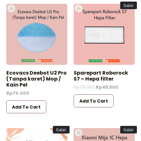
Sale!
Ecovacs Deebot U2 Pro
Sparepart Roborock
(Tanpa karet) Mop /
S7 – Hepa filter
Kain Pel
Rp
75.000
Rp
49.500
Rp
70.000
Add To Cart
Add To Cart
Sale!
Sale!