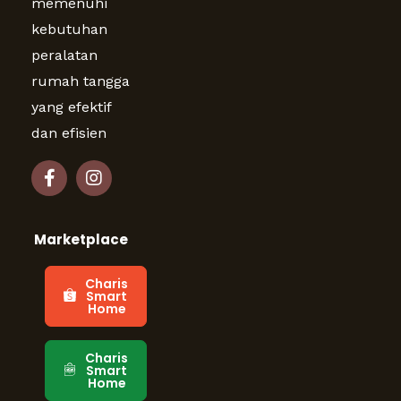
memenuhi
kebutuhan
peralatan
rumah tangga
yang efektif
dan efisien
Marketplace
Charis
Smart
Home
Charis
Smart
Home