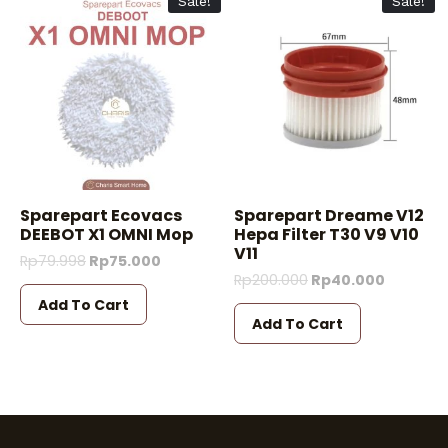
Sale!
Sale!
Sparepart Ecovacs
Sparepart Dreame V12
DEEBOT X1 OMNI Mop
Hepa Filter T30 V9 V10
V11
Rp
79.998
Rp
75.000
Rp
200.000
Rp
40.000
Add To Cart
Add To Cart