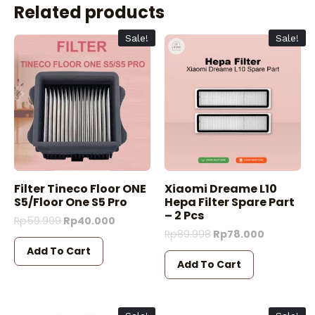
Related products
Sale!
Sale!
Filter Tineco Floor ONE
Xiaomi Dreame L10
S5/Floor One S5 Pro
Hepa Filter Spare Part
– 2 Pcs
Rp
59.999
Rp
40.000
Rp
89.998
Rp
78.000
Add To Cart
Add To Cart